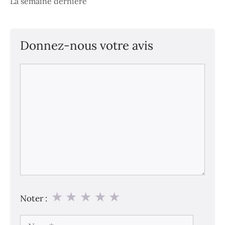
La semaine dernière
Donnez-nous votre avis
Commentaire
★
★
★
★
★
Noter :
Nom