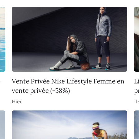
e
Vente Privée Nike Lifestyle Femme en
L
vente privée (-58%)
p
Hier
Il