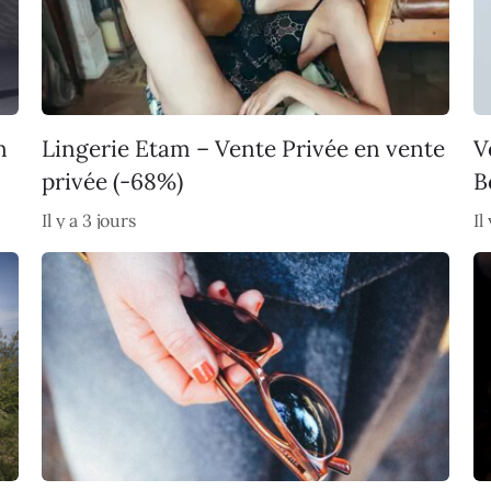
n
Lingerie Etam – Vente Privée en vente
V
privée (-68%)
B
Il y a 3 jours
Il