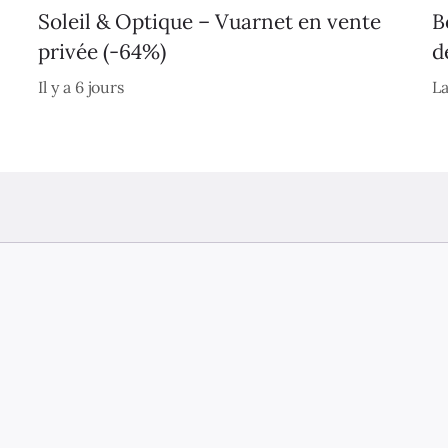
Soleil & Optique – Vuarnet en vente
B
privée (-64%)
d
Il y a 6 jours
La