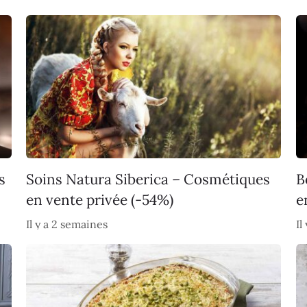
s
Soins Natura Siberica – Cosmétiques
B
en vente privée (-54%)
e
Il y a 2 semaines
Il