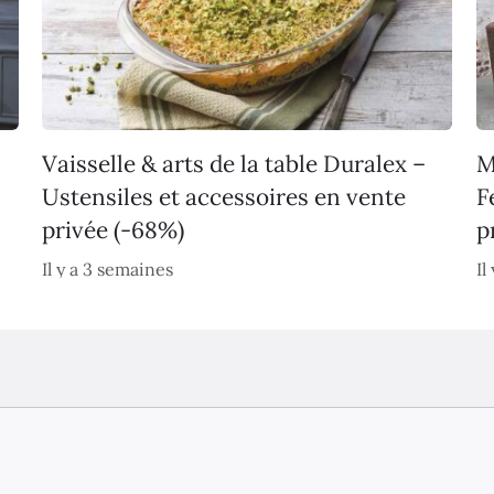
Vaisselle & arts de la table Duralex –
M
Ustensiles et accessoires en vente
F
privée (-68%)
p
Il y a 3 semaines
Il