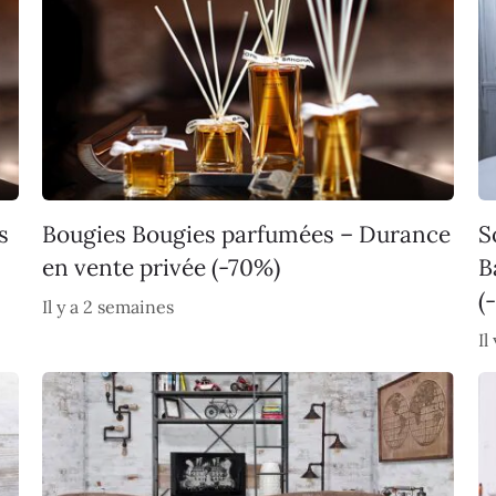
s
Bougies Bougies parfumées – Durance
S
en vente privée (-70%)
B
(
Il y a 2 semaines
Il