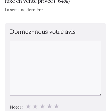
luxe en vente privée (-64%)
La semaine dernière
Donnez-nous votre avis
Commentaire
★
★
★
★
★
Noter :