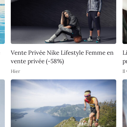
e
Vente Privée Nike Lifestyle Femme en
L
vente privée (-58%)
p
Hier
Il