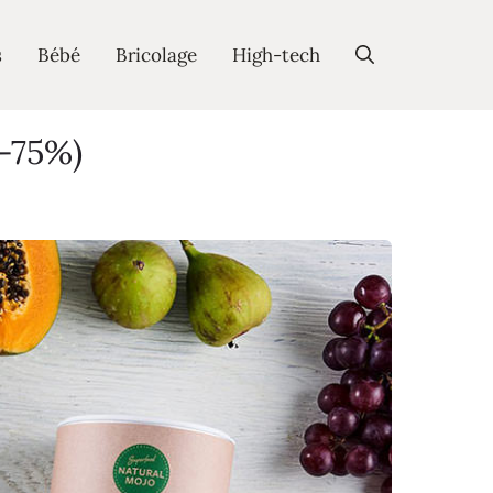
s
Bébé
Bricolage
High-tech
(-75%)