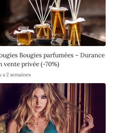
ougies Bougies parfumées – Durance
n vente privée (-70%)
 y a 2 semaines