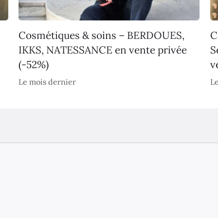
Cosmétiques & soins – BERDOUES,
C
IKKS, NATESSANCE en vente privée
S
(-52%)
v
Le mois dernier
Le