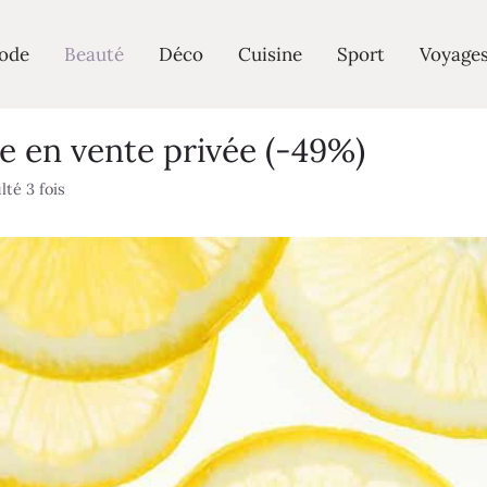
ode
Beauté
Déco
Cuisine
Sport
Voyage
 en vente privée (-49%)
té 3 fois