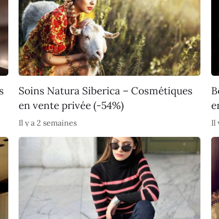
s
Soins Natura Siberica – Cosmétiques
B
en vente privée (-54%)
e
Il y a 2 semaines
Il