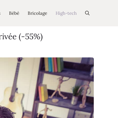
s
Bébé
Bricolage
High-tech
rivée (-55%)