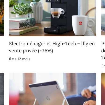
Electroménager et High-Tech – Illy en
P
vente privée (-36%)
d
T
Il y a 12 mois
Il