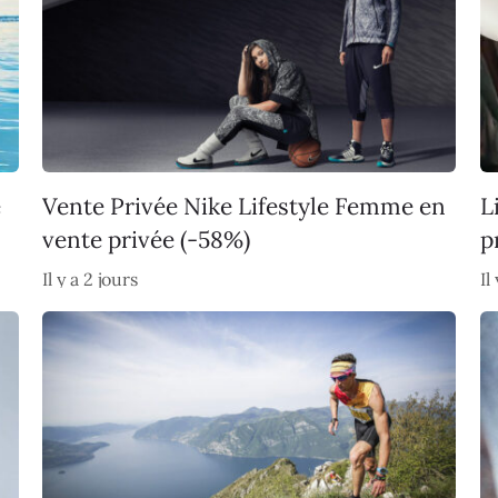
e
Vente Privée Nike Lifestyle Femme en
L
vente privée (-58%)
p
Il y a 2 jours
Il