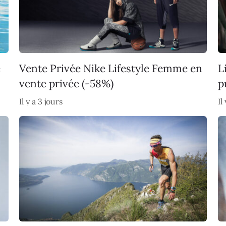
e
Vente Privée Nike Lifestyle Femme en
L
vente privée (-58%)
p
Il y a 3 jours
Il