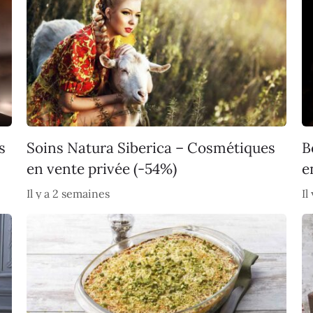
s
Soins Natura Siberica – Cosmétiques
B
en vente privée (-54%)
e
Il y a 2 semaines
Il