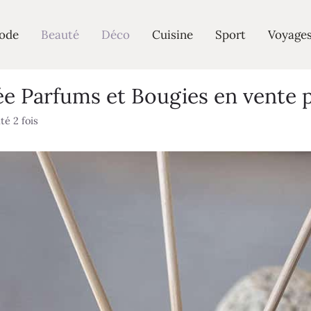
ode
Beauté
Déco
Cuisine
Sport
Voyage
ée Parfums et Bougies en vente p
té 2 fois