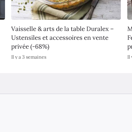
Vaisselle & arts de la table Duralex –
M
Ustensiles et accessoires en vente
F
privée (-68%)
p
Il y a 3 semaines
Il