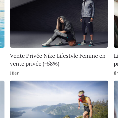
e
Vente Privée Nike Lifestyle Femme en
L
vente privée (-58%)
p
Hier
Il