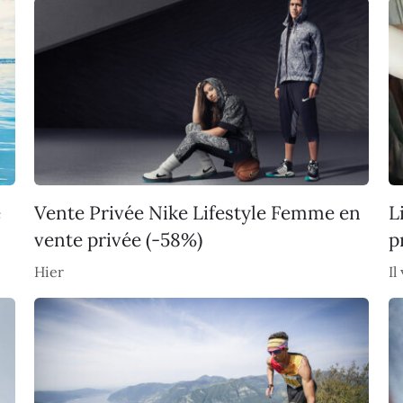
e
Vente Privée Nike Lifestyle Femme en
L
vente privée (-58%)
p
Hier
Il