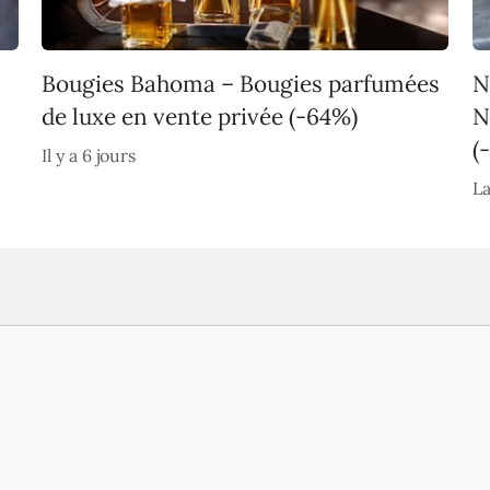
Bougies Bahoma – Bougies parfumées
N
de luxe en vente privée (-64%)
N
(
Il y a 6 jours
La