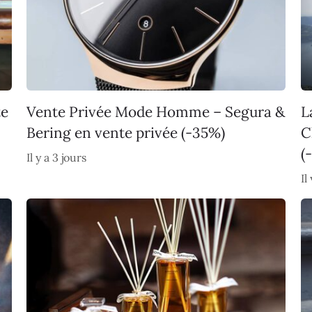
te
Vente Privée Mode Homme – Segura &
L
Bering en vente privée (-35%)
C
(
Il y a 3 jours
Il