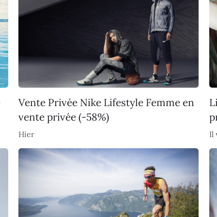
e
Vente Privée Nike Lifestyle Femme en
L
vente privée (-58%)
p
Hier
Il