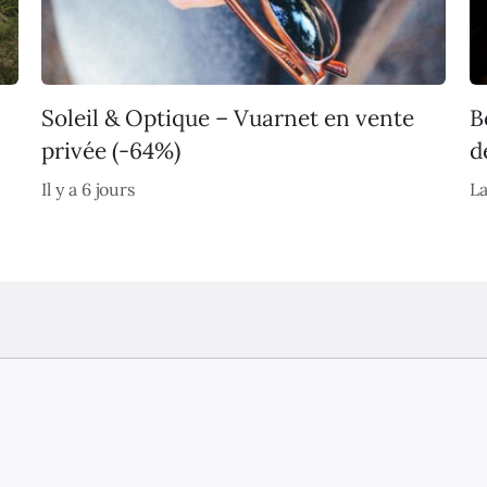
Soleil & Optique – Vuarnet en vente
B
privée (-64%)
d
Il y a 6 jours
La