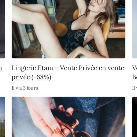
n
Lingerie Etam – Vente Privée en vente
V
privée (-68%)
B
Il y a 3 jours
Il