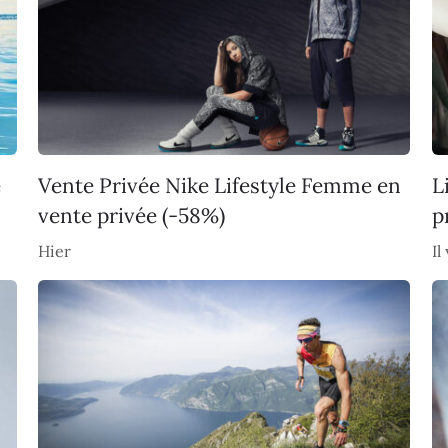
e
Vente Privée Nike Lifestyle Femme en
L
vente privée (-58%)
p
Hier
Il