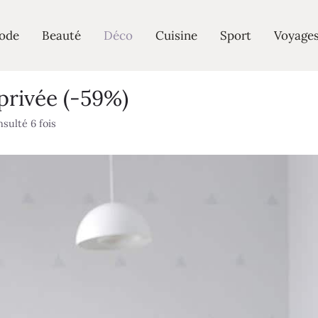
ode
Beauté
Déco
Cuisine
Sport
Voyage
privée (-59%)
sulté 6 fois