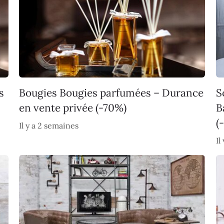
s
Bougies Bougies parfumées – Durance
S
en vente privée (-70%)
B
(
Il y a 2 semaines
Il