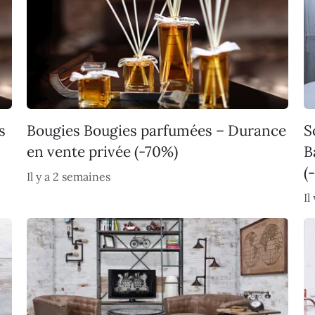
s
Bougies Bougies parfumées – Durance
S
en vente privée (-70%)
B
(
Il y a 2 semaines
Il