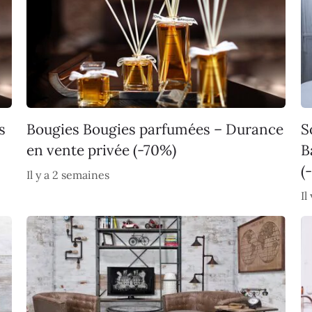
s
Bougies Bougies parfumées – Durance
S
en vente privée (-70%)
B
(
Il y a 2 semaines
Il