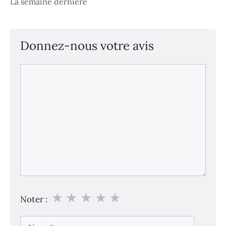
La semaine dernière
Donnez-nous votre avis
Commentaire
★
★
★
★
★
Noter :
Nom