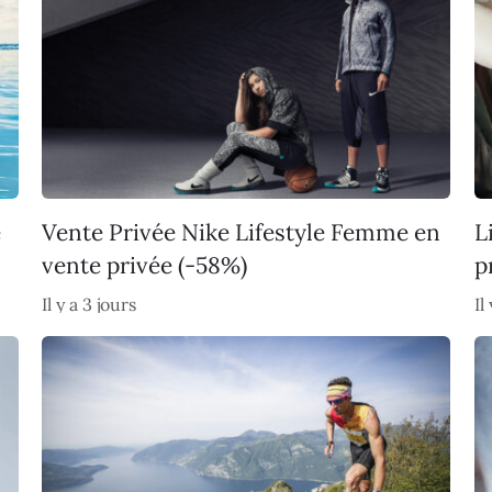
e
Vente Privée Nike Lifestyle Femme en
L
vente privée (-58%)
p
Il y a 3 jours
Il