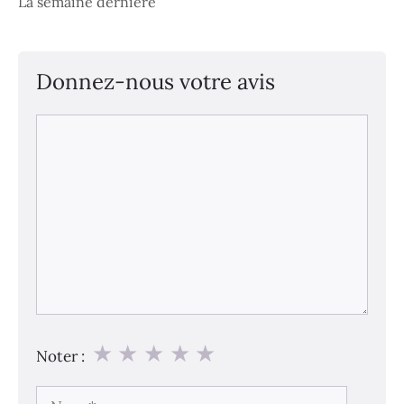
La semaine dernière
Donnez-nous votre avis
Commentaire
★
★
★
★
★
Noter :
Nom