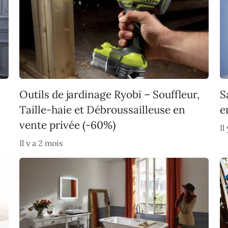
Outils de jardinage Ryobi – Souffleur,
S
Taille-haie et Débroussailleuse en
e
vente privée (-60%)
Il
Il y a 2 mois