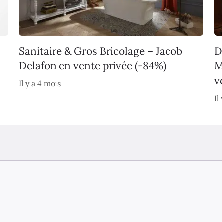
Sanitaire & Gros Bricolage – Jacob
D
Delafon en vente privée (-84%)
M
v
Il y a 4 mois
Il