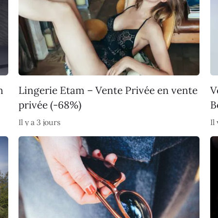
n
Lingerie Etam – Vente Privée en vente
V
privée (-68%)
B
Il y a 3 jours
Il