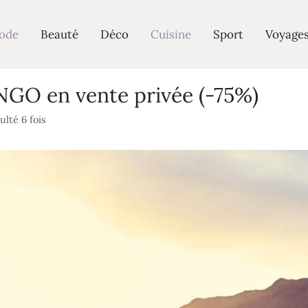
ode
Beauté
Déco
Cuisine
Sport
Voyage
NGO en vente privée (-75%)
lté 6 fois