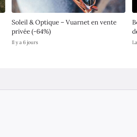
Soleil & Optique – Vuarnet en vente
B
privée (-64%)
d
Il y a 6 jours
La