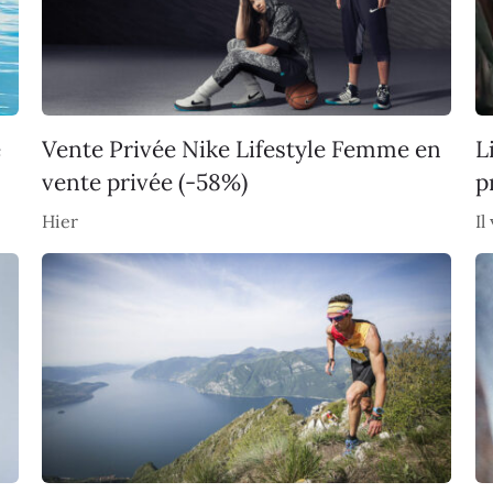
e
Vente Privée Nike Lifestyle Femme en
L
vente privée (-58%)
p
Hier
Il