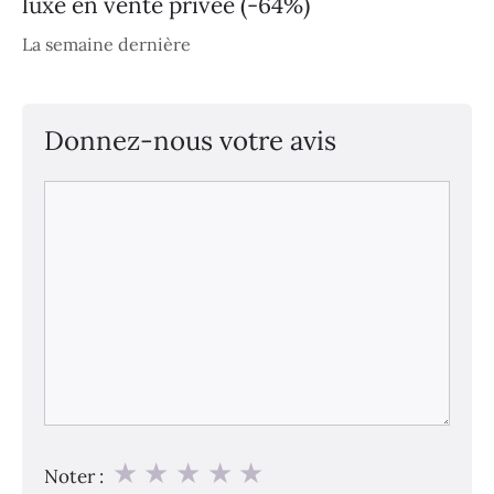
luxe en vente privée (-64%)
La semaine dernière
Donnez-nous votre avis
Commentaire
★
★
★
★
★
Noter :