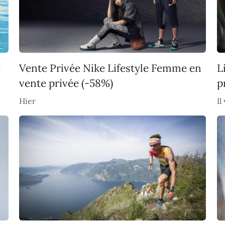
e
Vente Privée Nike Lifestyle Femme en
L
vente privée (-58%)
p
Hier
Il