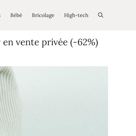
s
Bébé
Bricolage
High-tech
n vente privée (-62%)