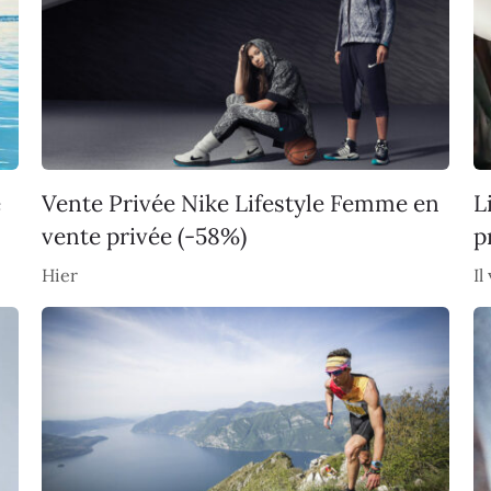
e
Vente Privée Nike Lifestyle Femme en
L
vente privée (-58%)
p
Hier
Il