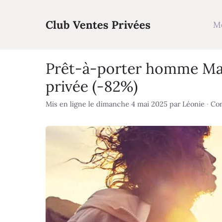
Aller
au
Club Ventes Privées
M
contenu
Prêt-à-porter homme Man
privée (-82%)
Mis en ligne le dimanche 4 mai 2025
par
Léonie
·
Con