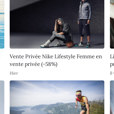
e
Vente Privée Nike Lifestyle Femme en
L
vente privée (-58%)
p
Hier
Il