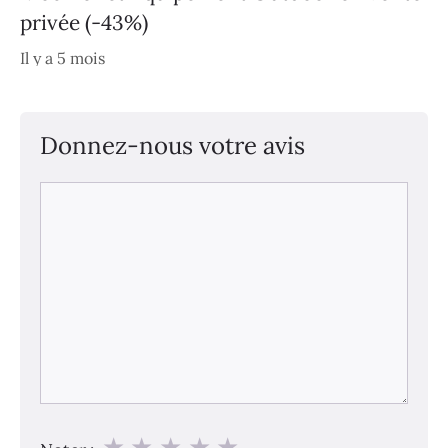
privée (-43%)
Il y a 5 mois
Donnez-nous votre avis
Commentaire
★
★
★
★
★