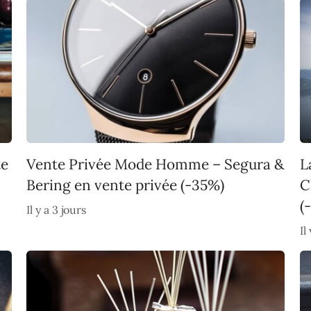
te
Vente Privée Mode Homme – Segura &
L
Bering en vente privée (-35%)
C
(
Il y a 3 jours
Il