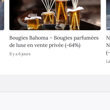
Bougies Bahoma – Bougies parfumées
N
de luxe en vente privée (-64%)
N
(
Il y a 6 jours
La