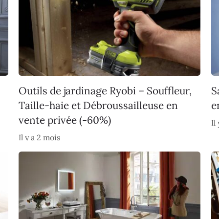
Outils de jardinage Ryobi – Souffleur,
S
Taille-haie et Débroussailleuse en
e
vente privée (-60%)
Il
Il y a 2 mois