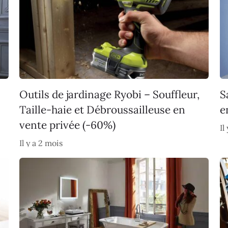
Outils de jardinage Ryobi – Souffleur,
S
Taille-haie et Débroussailleuse en
e
vente privée (-60%)
Il
Il y a 2 mois