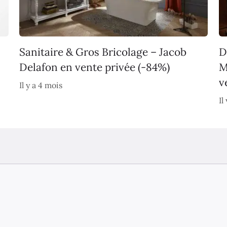
Sanitaire & Gros Bricolage – Jacob
D
Delafon en vente privée (-84%)
M
v
Il y a 4 mois
Il