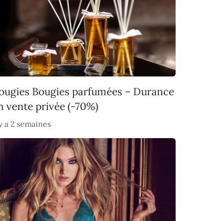
ougies Bougies parfumées – Durance
n vente privée (-70%)
 y a 2 semaines