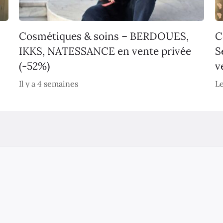
Cosmétiques & soins – BERDOUES,
C
IKKS, NATESSANCE en vente privée
S
(-52%)
v
Il y a 4 semaines
Le