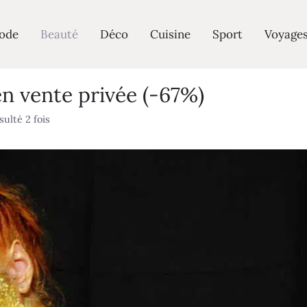
ode
Beauté
Déco
Cuisine
Sport
Voyage
n vente privée (-67%)
ulté 2 fois