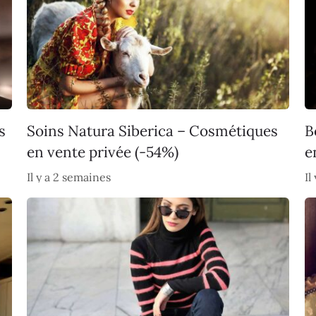
s
Soins Natura Siberica – Cosmétiques
B
en vente privée (-54%)
e
Il y a 2 semaines
Il