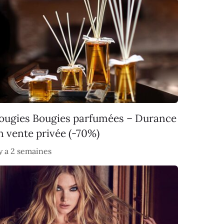
ougies Bougies parfumées – Durance
n vente privée (-70%)
 y a 2 semaines