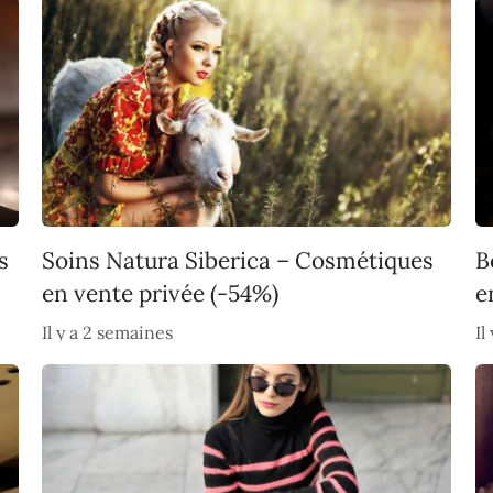
s
Soins Natura Siberica – Cosmétiques
B
en vente privée (-54%)
e
Il y a 2 semaines
Il