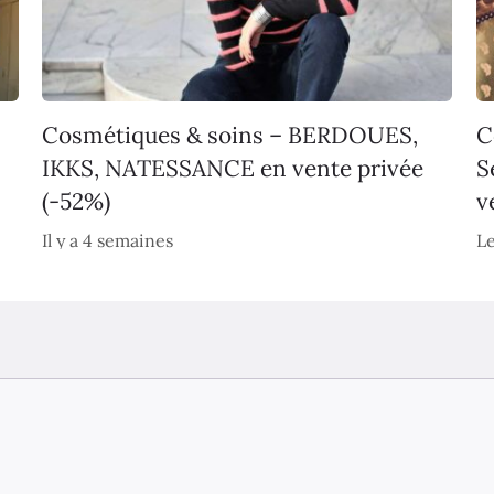
Cosmétiques & soins – BERDOUES,
C
IKKS, NATESSANCE en vente privée
S
(-52%)
v
Il y a 4 semaines
Le