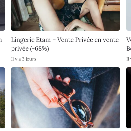
n
Lingerie Etam – Vente Privée en vente
V
privée (-68%)
B
Il y a 3 jours
Il