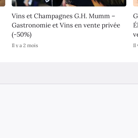
Vins et Champagnes G.H. Mumm –
G
Gastronomie et Vins en vente privée
É
(-50%)
v
Il y a 2 mois
Il